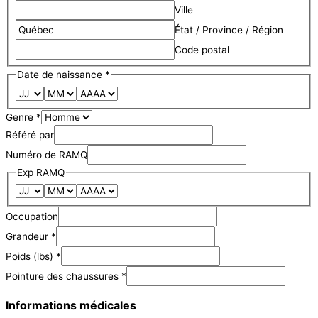
Ville
État / Province / Région
Code postal
Date de naissance
*
Genre
*
Référé par
Numéro de RAMQ
Exp RAMQ
Occupation
Grandeur
*
Poids (lbs)
*
Pointure des chaussures
*
plus
Informations médicales
(si