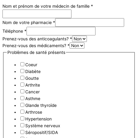
la
Nom et prénom de votre médecin de famille
*
Nom de votre pharmacie
*
Téléphone
*
Prenez-vous des anticoagulants?
*
Prenez-vous des médicaments?
*
Problèmes de santé présents
Coeur
Diabète
Goutte
Arthrite
Cancer
Asthme
Glande thyroïde
Arthrose
Hypertension
Système nerveux
Séropositif/SIDA