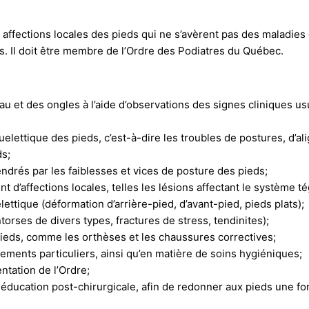
les affections locales des pieds qui ne s’avèrent pas des maladies
ts. Il doit être membre de l’Ordre des Podiatres du Québec.
eau et des ongles à l’aide d’observations des signes cliniques usu
elettique des pieds, c’est-à-dire les troubles de postures, d’a
ds;
ndrés par les faiblesses et vices de posture des pieds;
nt d’affections locales, telles les lésions affectant le système 
ettique (déformation d’arrière-pied, d’avant-pied, pieds plats);
orses de divers types, fractures de stress, tendinites);
pieds, comme les orthèses et les chaussures correctives;
itements particuliers, ainsi qu’en matière de soins hygiéniques;
ntation de l’Ordre;
ééducation post-chirurgicale, afin de redonner aux pieds une fo